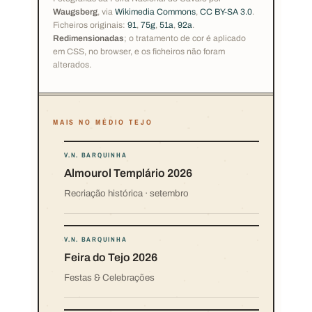
Waugsberg
, via
Wikimedia Commons
,
CC BY-SA 3.0
.
Ficheiros originais:
91
,
75g
,
51a
,
92a
.
Redimensionadas
; o tratamento de cor é aplicado
em CSS, no browser, e os ficheiros não foram
alterados.
MAIS NO MÉDIO TEJO
V.N. BARQUINHA
Almourol Templário 2026
Recriação histórica · setembro
V.N. BARQUINHA
Feira do Tejo 2026
Festas & Celebrações