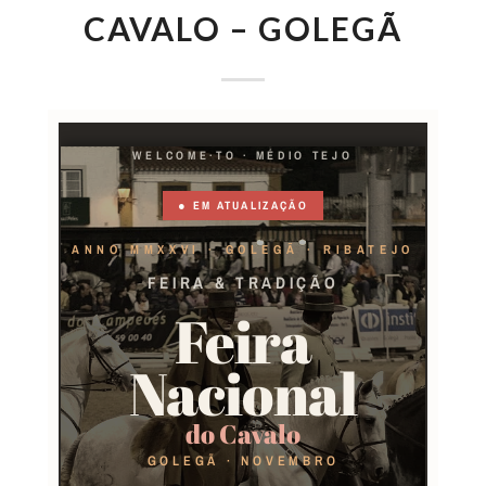
CAVALO – GOLEGÃ
WELCOME·TO · MÉDIO TEJO
● EM ATUALIZAÇÃO
ANNO MMXXVI · GOLEGÃ · RIBATEJO
FEIRA & TRADIÇÃO
Feira
Nacional
do Cavalo
GOLEGÃ · NOVEMBRO