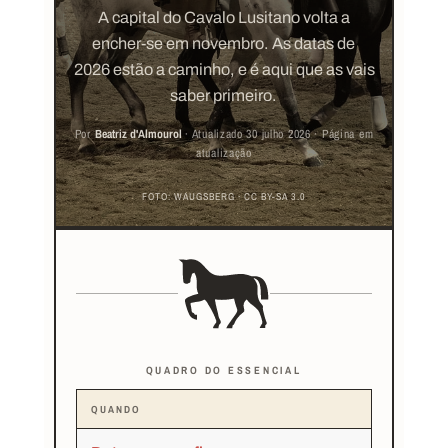
A capital do Cavalo Lusitano volta a
encher-se em novembro. As datas de
2026 estão a caminho, e é aqui que as vais
saber primeiro.
Por
Beatriz d'Almourol
· Atualizado 30 julho 2026 · Página em
atualização
FOTO: WAUGSBERG · CC BY-SA 3.0
QUADRO DO ESSENCIAL
QUANDO