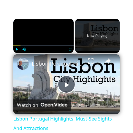
×
Now Playing
×
Play
Unmute
Fullscreen
Lisbon Portugal Highlights. Must-See Sights And Attractions
Play
Watch on
Video
Lisbon Portugal Highlights. Must-See Sights
And Attractions