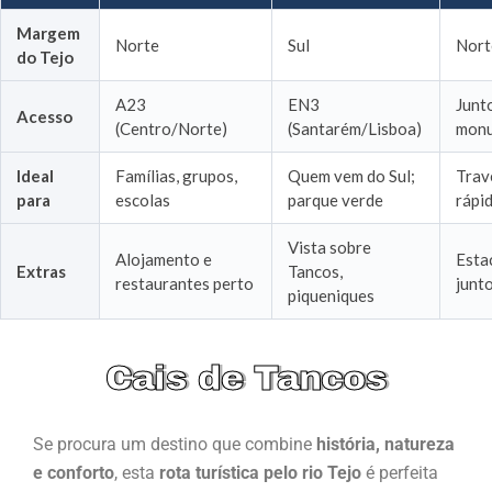
Margem
Norte
Sul
Nort
do Tejo
A23
EN3
Junt
Acesso
(Centro/Norte)
(Santarém/Lisboa)
mon
Ideal
Famílias, grupos,
Quem vem do Sul;
Trav
para
escolas
parque verde
rápid
Vista sobre
Alojamento e
Esta
Extras
Tancos,
restaurantes perto
junt
piqueniques
Cais de Tancos
Se procura um destino que combine
história, natureza
e conforto
, esta
rota turística pelo rio Tejo
é perfeita