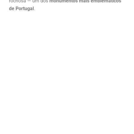
rochosa — um dos
monumentos mais emblemáticos
de Portugal
.