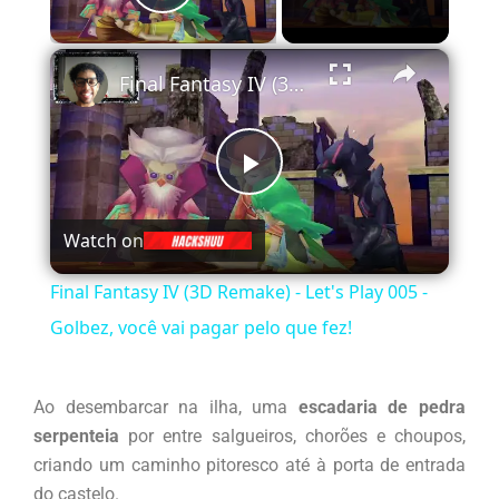
Play Video
×
Final Fantasy IV (3D Remake) - Let's Play 005 - Golbez, você vai pagar pelo que fez!
Play
Watch on
Video
Final Fantasy IV (3D Remake) - Let's Play 005 -
Golbez, você vai pagar pelo que fez!
Ao desembarcar na ilha, uma
escadaria de pedra
serpenteia
por entre salgueiros, chorões e choupos,
criando um caminho pitoresco até à porta de entrada
do castelo.