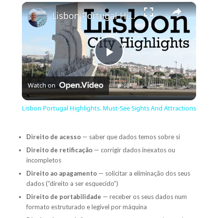
×
Lisbon Portugal Highlights. Must-See Sights And Attractions
Play
Watch on
Video
Lisbon Portugal Highlights. Must-See Sights And Attractions
Direito de acesso
— saber que dados temos sobre si
Direito de retificação
— corrigir dados inexatos ou
incompletos
Direito ao apagamento
— solicitar a eliminação dos seus
dados (“direito a ser esquecido”)
Direito de portabilidade
— receber os seus dados num
formato estruturado e legível por máquina