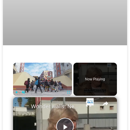
×
Now Playing
×
Play
Unmute
Fullscreen
Wonder walls: New murals on façades in Lisbon's Zambujal neighbourhood tell locals' stories