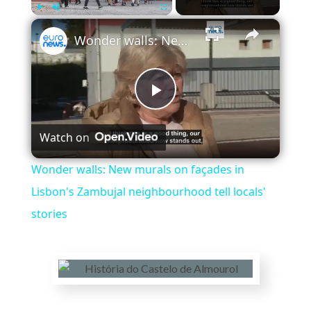
×
Play
Unmute
Fullscreen
Wonder walls: New murals on façades in Lisbon's Zambujal neighbourhood tell locals' stories
Play
Watch on
Video
Wonder walls: New murals on façades in
Lisbon's Zambujal neighbourhood tell locals'
stories