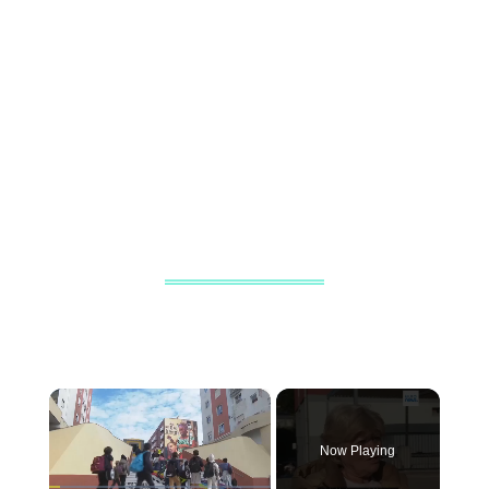
×
Now Playing