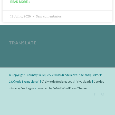
READ MORE »
13 Julho, 2026
Sem comentários
TRANSLATE
© Copyright - CountrySmile | 927 228 354 (rede móvel nacional) | 249 711
550 (rede fixa nacional) |
📋 Livro de Reclamações
|
Privacidade
|
Cookies
|
Informações Legais
-
powered by Enfold WordPress Theme