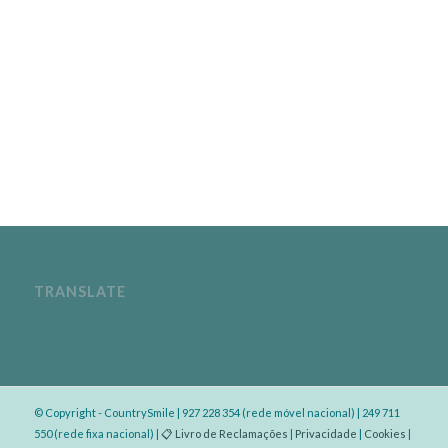
TRANSLATE
© Copyright - CountrySmile | 927 228 354 (rede móvel nacional) | 249 711
550 (rede fixa nacional) |
📋 Livro de Reclamações
|
Privacidade
|
Cookies
|