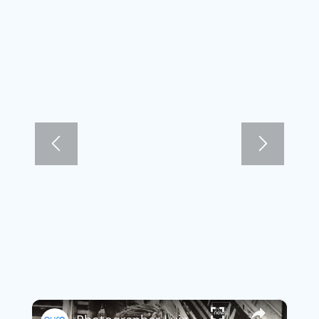
×
Play Video
×