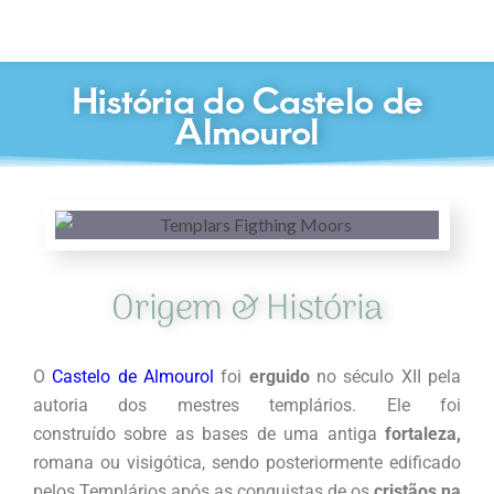
História do Castelo de
Almourol
Origem & História
O
Castelo de Almourol
foi
erguido
no século XII pela
autoria dos mestres templários. Ele foi
construído sobre as bases de uma antiga
fortaleza,
romana ou visigótica, sendo posteriormente edificado
pelos Templários após as conquistas de os
cristãos
na