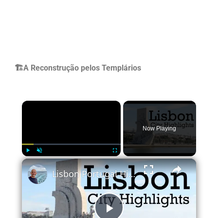
🏗️A Reconstrução pelos Templários
×
Now Playing
×
Play
Unmute
Fullscreen
Lisbon Portugal Highlights. Must-See Sights And Attractions