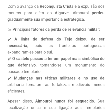
Com o avanço da
Reconquista Cristã
e a expulsão dos
mouros para além do
Algarve
, Almourol
perdeu
gradualmente sua importância estratégica
.
📉
Principais fatores da perda de relevância militar
:
✔️
A linha de defesa do Tejo deixou de ser
necessária
, pois as fronteiras portuguesas
expandiram-se para o sul.
✔️
O castelo passou a ter um papel mais simbólico do
que defensivo
, tornando-se um monumento do
passado templário.
✔️
Mudanças nas táticas militares e no uso de
artilharia
tornaram as fortalezas medievais menos
eficientes.
Apesar disso,
Almourol nunca foi esquecido
. Sua
localização única e sua ligação aos Templários