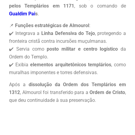
pelos Templários em 1171
, sob o comando de
Gualdim Pai
s
.
📌
Funções estratégicas de Almourol
:
✔️ Integrava a
Linha Defensiva do Tejo
, protegendo a
fronteira cristã contra incursões muçulmanas.
✔️ Servia como
posto militar e centro logístico
da
Ordem do Templo.
✔️ Exibia
elementos arquitetônicos templários
, como
muralhas imponentes e torres defensivas.
Após a
dissolução da Ordem dos Templários em
1312
, Almourol foi transferido para a
Ordem de Cristo
,
que deu continuidade à sua preservação.