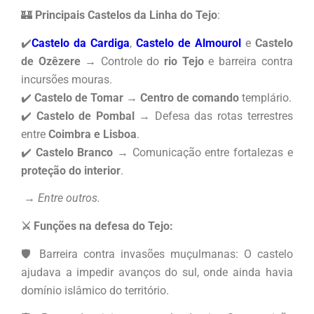
🏰
Principais Castelos da Linha do Tejo
:
✔️
Castelo da Cardiga
,
Castelo de Almourol
e
Castelo
de Ozêzere
→ Controle do
rio Tejo
e barreira contra
incursões mouras.
✔️
Castelo de Tomar
→
Centro de comando
templário.
✔️
Castelo de Pombal
→ Defesa das rotas terrestres
entre
Coimbra e Lisboa
.
✔️
Castelo Branco
→ Comunicação entre fortalezas e
proteção do interior
.
→ Entre outros.
⚔️ Funções na defesa do Tejo:
🛡️ Barreira contra invasões muçulmanas: O castelo
ajudava a impedir avanços do sul, onde ainda havia
domínio islâmico do território.