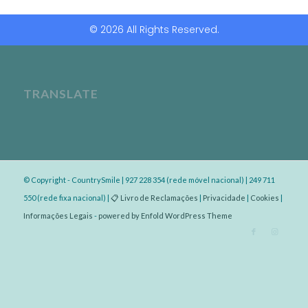
© 2026 All Rights Reserved.
TRANSLATE
© Copyright - CountrySmile | 927 228 354 (rede móvel nacional) | 249 711
550 (rede fixa nacional) |
📋 Livro de Reclamações
|
Privacidade
|
Cookies
|
Informações Legais
-
powered by Enfold WordPress Theme