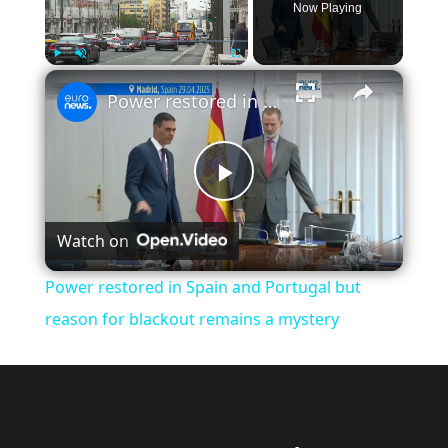
Now Playing
×
Play
Unmute
Fullscreen
Power restored in Spain and Portugal but reason for blackout remains a mystery
Play
Watch on
Video
Power restored in Spain and Portugal but
reason for blackout remains a mystery