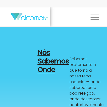
Nós
Sabemos
Sabemos
exatamente o
Onde
que torna a
nossa terra
especial — onde
saborear uma
boa refeição,
onde descansar
confortavelmente,