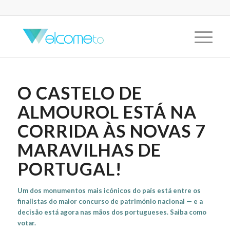
O CASTELO DE
ALMOUROL ESTÁ NA
CORRIDA ÀS NOVAS 7
MARAVILHAS DE
PORTUGAL!
Um dos monumentos mais icónicos do país está entre os
finalistas do maior concurso de património nacional — e a
decisão está agora nas mãos dos portugueses. Saiba como
votar.