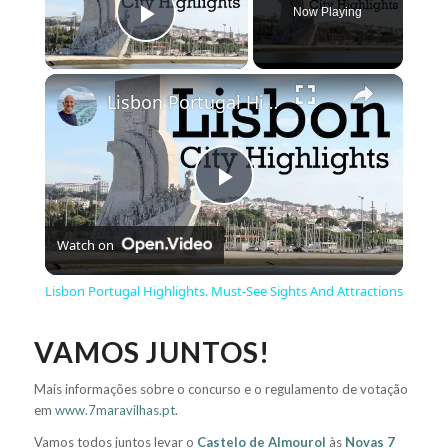
Now Playing
Play Video
×
Lisbon Portugal Highlights. Must-See Sights And Attractions
Play
Watch on
Video
Lisbon Portugal Highlights. Must-See Sights And Attractions
VAMOS JUNTOS!
Mais informações sobre o concurso e o regulamento de votação
em
www.7maravilhas.pt
.
Vamos todos juntos levar o
Castelo de Almourol
às
Novas 7