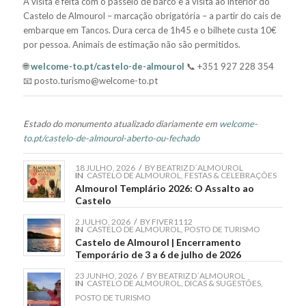
A visita é feita com o passeio de barco e a visita ao interior do
Castelo de Almourol – marcação obrigatória – a partir do cais de
embarque em Tancos. Dura cerca de 1h45 e o bilhete custa 10€
por pessoa. Animais de estimação não são permitidos.
🌐
welcome-to.pt/castelo-de-almourol
📞 +351 927 228 354
📧 posto.turismo@welcome-to.pt
Estado do monumento atualizado diariamente em
welcome-
to.pt/castelo-de-almourol-aberto-ou-fechado
18 JULHO, 2026
/
BY
BEATRIZ D´ALMOUROL
IN
CASTELO DE ALMOUROL
,
FESTAS & CELEBRAÇÕES
Almourol Templário 2026: O Assalto ao
Castelo
2 JULHO, 2026
/
BY
FIVER1112
IN
CASTELO DE ALMOUROL
,
POSTO DE TURISMO
Castelo de Almourol | Encerramento
Temporário de 3 a 6 de julho de 2026
23 JUNHO, 2026
/
BY
BEATRIZ D´ALMOUROL
IN
CASTELO DE ALMOUROL
,
DICAS & SUGESTÕES
,
POSTO DE TURISMO