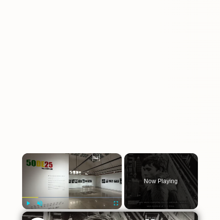
×
Now Playing
×
Play
Unmute
Fullscreen