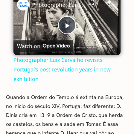
Photographer Luiz Carvalho revisits Portugal’s post-revolution years in new exhibition
Play
Watch on
Video
Photographer Luiz Carvalho revisits
Portugal’s post-revolution years in new
exhibition
Quando a Ordem do Templo é extinta na Europa,
no início do século XIV, Portugal faz diferente: D.
Dinis cria em 1319 a Ordem de Cristo, que herda
os castelos, os bens e a sede em Tomar. É essa
herança que o Infante D. Henrique vai pôr ao