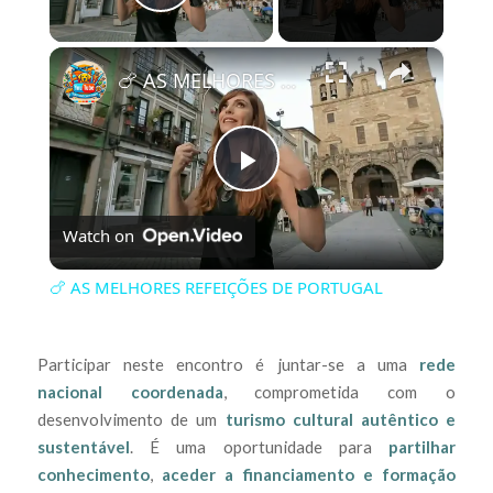
Play Video
×
🍗 AS MELHORES REFEIÇÕES DE PORTUGAL
Play
Watch on
Video
🍗 AS MELHORES REFEIÇÕES DE PORTUGAL
Participar neste encontro é juntar-se a uma
rede
nacional coordenada
, comprometida com o
desenvolvimento de um
turismo cultural autêntico e
sustentável
. É uma oportunidade para
partilhar
conhecimento
,
aceder a financiamento e formação