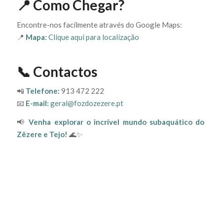
📍 Como Chegar?
Encontre-nos facilmente através do Google Maps:
📍
Mapa:
Clique aqui para localização
📞 Contactos
📲
Telefone:
913 472 222
📧
E-mail:
geral@fozdozezere.pt
📢
Venha explorar o incrível mundo subaquático do
Zêzere e Tejo!
🌊✨