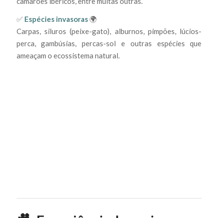
camarões ibéricos, entre muitas outras.
✅
Espécies invasoras
🌍
Carpas, siluros (peixe-gato), alburnos, pimpões, lúcios-
perca, gambúsias, percas-sol e outras espécies que
ameaçam o ecossistema natural.