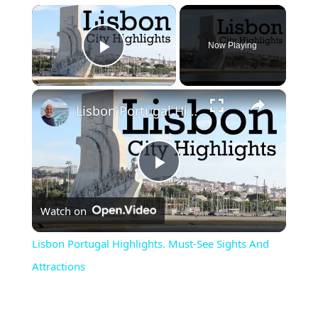
×
Now Playing
Play Video
×
Lisbon Portugal Highlights. Must-See Sights And Attractions
Play
Watch on
Video
Lisbon Portugal Highlights. Must-See Sights And
Attractions