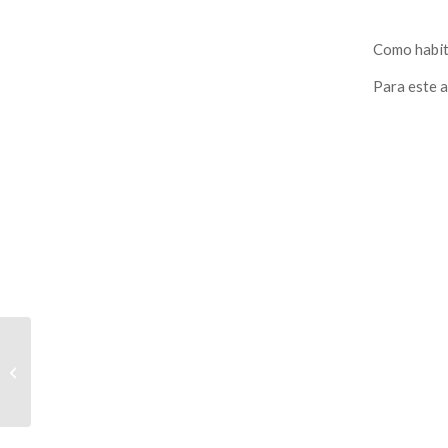
Como habitu
Para este a
Fluviário de Constância
– Foz do Zêzere