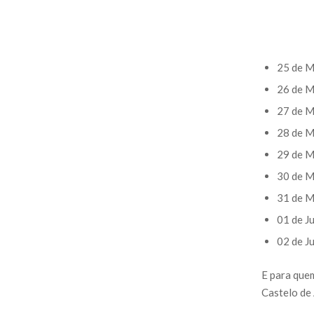
25 de M
26 de M
27 de M
28 de M
29 de M
30 de M
31 de M
01 de J
02 de J
E para quem
Castelo de 