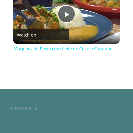
Play
Watch on
Video
Moqueca de Peixe com Leite de Coco e Camarão
TRANSLATE