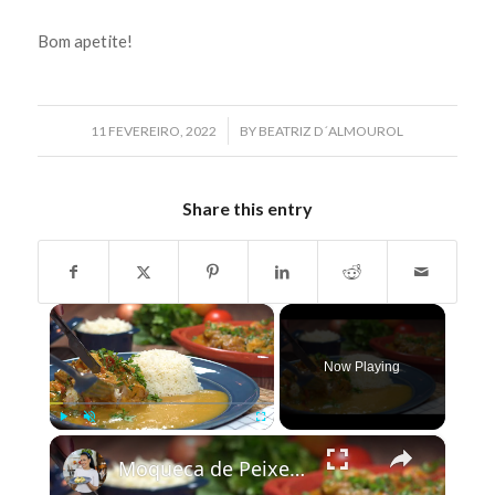
Bom apetite!
/
11 FEVEREIRO, 2022
BY
BEATRIZ D´ALMOUROL
Share this entry
×
Now Playing
×
Play
Unmute
Fullscreen
Moqueca de Peixe com Leite de Coco e Camarão