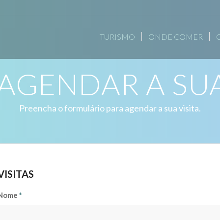
TURISMO
ONDE COMER
AGENDAR A SUA 
Preencha o formulário para agendar a sua visita.
VISITAS
Nome
*