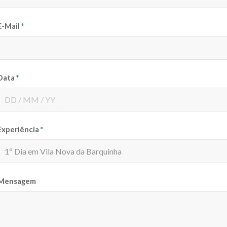
E-Mail
*
Data
*
Experiência
*
Mensagem